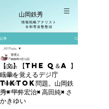
山岡鉄秀
情報戦略アナリスト
​令和専攻塾塾頭
記事
All Posts
管理人
All Posts
2022年9月16日
【文】【THE Q＆A 】
新刊案内
眩暈を覚えるデジ庁
動画紹介
TikTok問題。山岡鉄
寄稿紹介
秀×平井宏治×高田純×さ
令和専攻塾
かきゆい