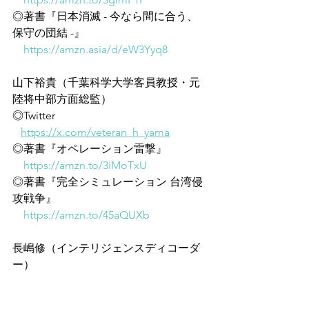
◎著書『日本消滅 - 今なら間に合う、
保守の団結 -』
https://amzn.asia/d/eW3Yyq8
山下裕貴（千葉科学大学客員教授・元
陸将中部方面総監）
◎Twitter
https://x.com/veteran_h_yama
◎著書『オペレーション雷撃』
https://amzn.to/3iMoTxU
◎著書『完全シミュレーション 台湾侵
攻戦争』
https://amzn.to/45aQUXb
長嶋修（インテリジェンスディコーダ
ー）
◎X
https://x.com/nagashimaosamu