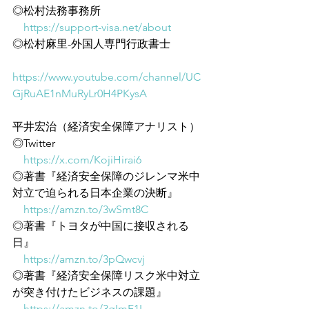
◎松村法務事務所
https://support-visa.net/about
◎松村麻里-外国人専門行政書士
https://www.youtube.com/channel/UC
GjRuAE1nMuRyLr0H4PKysA
平井宏治（経済安全保障アナリスト）
◎Twitter
https://x.com/KojiHirai6
◎著書『経済安全保障のジレンマ米中
対立で迫られる日本企業の決断』
https://amzn.to/3wSmt8C
◎著書『トヨタが中国に接収される
日』
https://amzn.to/3pQwcvj
◎著書『経済安全保障リスク米中対立
が突き付けたビジネスの課題』
https://amzn.to/3gImF1I