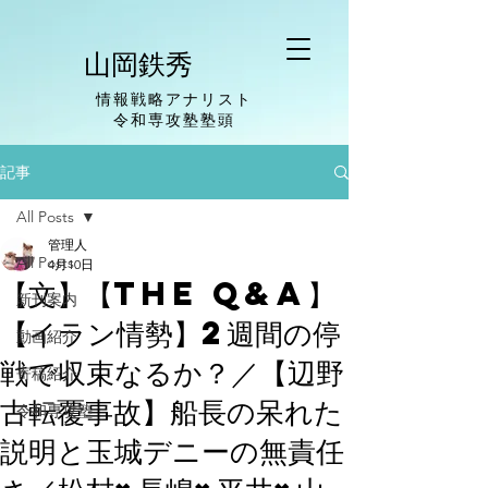
山岡鉄秀
情報戦略アナリスト
​令和専攻塾塾頭
記事
All Posts
管理人
All Posts
4月10日
【文】【The Q&A】
新刊案内
【イラン情勢】2週間の停
動画紹介
戦で収束なるか？／【辺野
寄稿紹介
古転覆事故】船長の呆れた
令和専攻塾
説明と玉城デニーの無責任