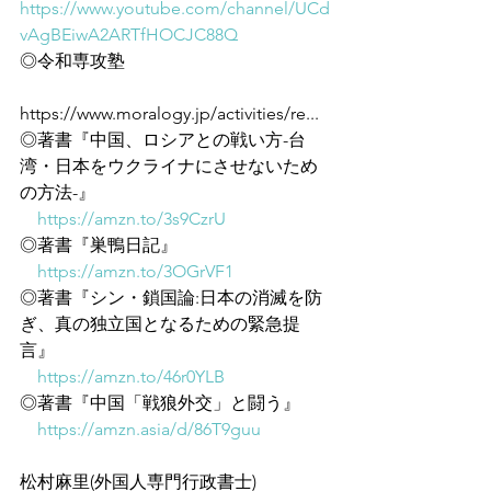
https://www.youtube.com/channel/UCd
vAgBEiwA2ARTfHOCJC88Q
◎令和専攻塾
https://www.moralogy.jp/activities/re...
◎著書『中国、ロシアとの戦い方-台
湾・日本をウクライナにさせないため
の方法-』
https://amzn.to/3s9CzrU
◎著書『巣鴨日記』
https://amzn.to/3OGrVF1
◎著書『シン・鎖国論:日本の消滅を防
ぎ、真の独立国となるための緊急提
言』
https://amzn.to/46r0YLB
◎著書『中国「戦狼外交」と闘う』
https://amzn.asia/d/86T9guu
松村麻里(外国人専門行政書士)