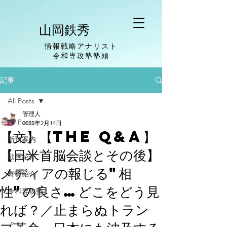
山岡鉄秀
情報戦略アナリスト
​令和専攻塾塾頭
記事
All Posts
管理人
All Posts
2025年2月14日
【文】【The Q&A】
新刊案内
【日米首脳会談とその後】
動画紹介
メディアの報じる"相
寄稿紹介
性"の良さ…どこをどう見
令和専攻塾
れば？／止まらぬトラン