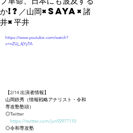
プ革命、日本にも波及する
か!?／山岡×saya×諸
井×平井
https://www.youtube.com/watch?
v=nZUj_4jYyTA
【2/14 出演者情報】
山岡鉄秀（情報戦略アナリスト・令和
専攻塾塾頭）
◎Twitter
https://twitter.com/jcn92977110
◎令和専攻塾