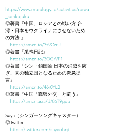
https://www.moralogy.jp/activities/reiwa
_senkojuku
◎著書『中国、ロシアとの戦い方-台
湾・日本をウクライナにさせないため
の方法-』
https://amzn.to/3s9CzrU
◎著書『巣鴨日記』
https://amzn.to/3OGrVF1
◎著書『シン・鎖国論:日本の消滅を防
ぎ、真の独立国となるための緊急提
言』
https://amzn.to/46r0YLB
◎著書『中国「戦狼外交」と闘う』
https://amzn.asia/d/86T9guu
Saya（シンガーソングキャスター）
◎Twitter
https://twitter.com/sayaohgi