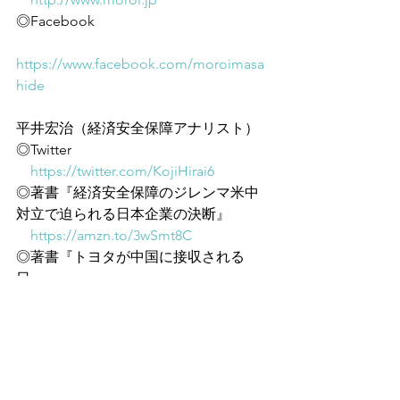
◎Facebook
https://www.facebook.com/moroimasa
hide
平井宏治（経済安全保障アナリスト）
◎Twitter
https://twitter.com/KojiHirai6
◎著書『経済安全保障のジレンマ米中
対立で迫られる日本企業の決断』
https://amzn.to/3wSmt8C
◎著書『トヨタが中国に接収される
日』
https://amzn.to/3pQwcvj
◎著書『経済安全保障リスク米中対立
が突き付けたビジネスの課題』
https://amzn.to/3gImF1I