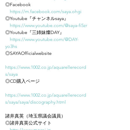
◎Facebook
https://m.facebook.com/saya.ohgi
◎Youtube『チャンネルsaya』
https://www.youtube.com/@saya-fi5zr
◎Youtube『三姉妹燦DAY』
https://www.youtube.com/@DAY-
yo3hs
◎SAYAOfficialwebsite
https://www.1002.co.jp/aquarellerecord
s/saya
◎CD購入ページ
https://www.1002.co.jp/aquarellerecord
s/saya/saya/discography.html
諸井真英（埼玉県議会議員）
◎諸井真英公式サイト
http://www.moroi.jp