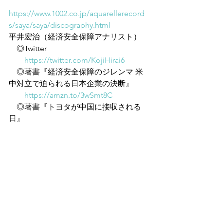
https://www.1002.co.jp/aquarellerecord
s/saya/saya/discography.html
平井宏治（経済安全保障アナリスト）
　◎Twitter
https://twitter.com/KojiHirai6
　◎著書『経済安全保障のジレンマ 米
中対立で迫られる日本企業の決断』
https://amzn.to/3wSmt8C
　◎著書『トヨタが中国に接収される
日』
https://amzn.to/3pQwcvj
　◎著書『経済安全保障リスク 米中対
立が突き付けたビジネスの課題』
https://amzn.to/3gImF1I