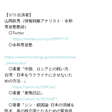
【3/15 出演者】
山岡鉄秀（情報戦略アナリスト・令和
専攻塾塾頭）
　◎Twitter
https://twitter.com/jcn92977110
　◎令和専攻塾
https://www.moralogy.jp/activities/reiwa
_senkojuku/
　◎著書『中国、ロシアとの戦い方 - 
台湾・日本をウクライナにさせないた
めの方法 - 』
https://amzn.to/3s9CzrU
　◎著書『巣鴨日記』
https://amzn.to/3OGrVF1
　◎著書『シン・鎖国論: 日本の消滅を
防ぎ、真の独立国となるための緊急提