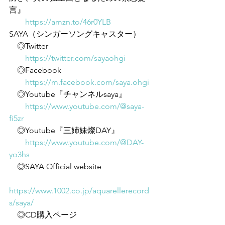
言』
https://amzn.to/46r0YLB
SAYA（シンガーソングキャスター）
　◎Twitter
https://twitter.com/sayaohgi
　◎Facebook
https://m.facebook.com/saya.ohgi
　◎Youtube『チャンネルsaya』
https://www.youtube.com/@saya-
fi5zr
　◎Youtube『三姉妹燦DAY』
https://www.youtube.com/@DAY-
yo3hs
　◎SAYA Official website
https://www.1002.co.jp/aquarellerecord
s/saya/
　◎CD購入ページ