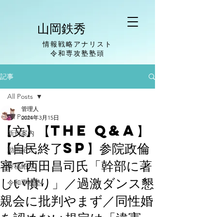
山岡鉄秀
情報戦略アナリスト
​令和専攻塾塾頭
記事
All Posts
管理人
All Posts
2024年3月15日
【文】【The Q&A】
新刊案内
【自民終了SP】参院政倫
動画紹介
審で西田昌司氏「幹部に著
寄稿紹介
しい憤り」／過激ダンス懇
令和専攻塾
親会に批判やまず／同性婚