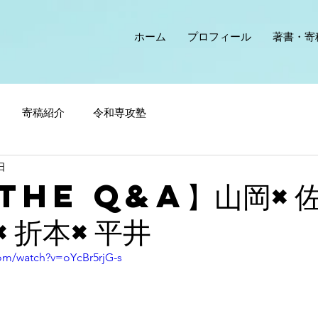
ホーム
プロフィール
著書・寄
寄稿紹介
令和専攻塾
日
The Q&A】山岡×
×折本×平井
om/watch?v=oYcBr5rjG-s