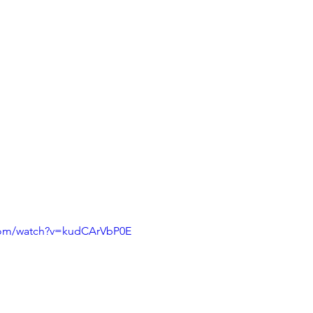
com/watch?v=kudCArVbP0E