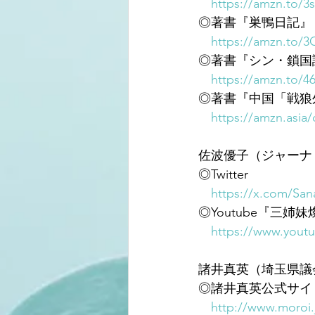
https://amzn.to/3
◎著書『巣鴨日記』
https://amzn.to/
◎著書『シン・鎖国
https://amzn.to/4
◎著書『中国「戦狼
https://amzn.asia
佐波優子（ジャーナ
◎Twitter
https://x.com/Sa
◎Youtube『三姉妹
https://www.yout
諸井真英（埼玉県議
◎諸井真英公式サイ
http://www.moroi.