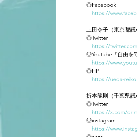
◎Facebook
https://www.face
上田令子（東京都議
◎Twitter
https://twitter.co
◎Youtube『自
https://www.yout
◎HP
https://ueda-reik
折本龍則（千葉県議
◎Twitter
https://x.com/ori
◎instagram
https://www.insta