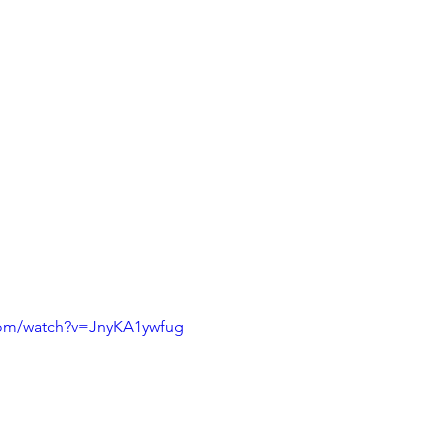
com/watch?v=JnyKA1ywfug