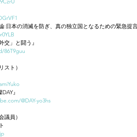
s9CzrU
3OGrVF1
論:日本の消滅を防ぎ、真の独立国となるための緊急提
6r0YLB
外交」と闘う』
/d/86T9guu
リスト）
namiYuko
燦DAY』
ube.com/@DAY-yo3hs
会議員）
ト
jp