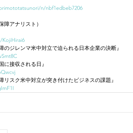
orimototatsunori/n/nbf1edbeb7206
保障アナリスト）
/KojiHirai6
障のジレンマ米中対立で迫られる日本企業の決断』
3wSmt8C
国に接収される日』
pQwcvj
障リスク米中対立が突き付けたビジネスの課題』
gImF1I