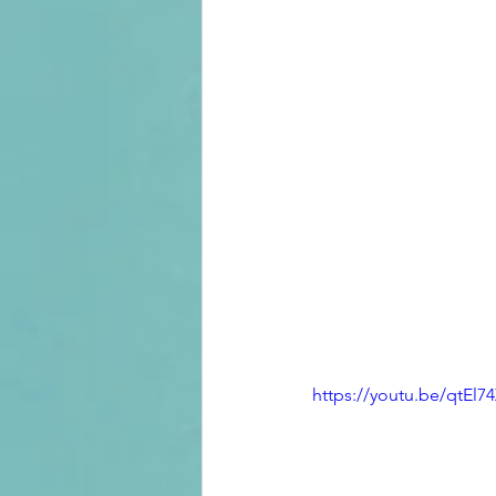
https://youtu.be/qtEl74