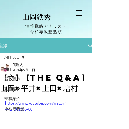
山岡鉄秀
情報戦略アナリスト
​令和専攻塾塾頭
記事
All Posts
管理人
All Posts
2024年5月11日
【文】【The Q&A】
新刊案内
山岡×平井×上田×増村
動画紹介
寄稿紹介
https://www.youtube.com/watch?
令和専攻塾
v=LlIdCjOXV00