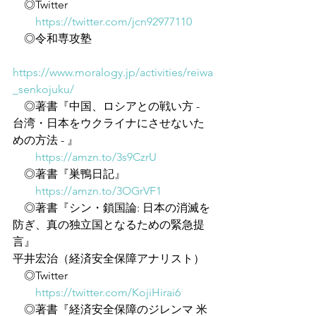
　◎Twitter
https://twitter.com/jcn92977110
　◎令和専攻塾
https://www.moralogy.jp/activities/reiwa
_senkojuku/
　◎著書『中国、ロシアとの戦い方 - 
台湾・日本をウクライナにさせないた
めの方法 - 』
https://amzn.to/3s9CzrU
　◎著書『巣鴨日記』
https://amzn.to/3OGrVF1
　◎著書『シン・鎖国論: 日本の消滅を
防ぎ、真の独立国となるための緊急提
言』
平井宏治（経済安全保障アナリスト）
　◎Twitter
https://twitter.com/KojiHirai6
　◎著書『経済安全保障のジレンマ 米