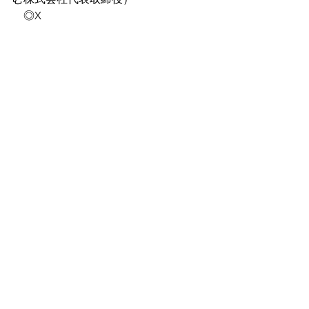
　◎X
https://twitter.com/orino_ramusuma
　◎Youtube『密着１DAY』
https://www.youtube.com/channel/UCu
LiV7jjZ6Jbc-Z7QkyNaIA
　◎すくらむ株式会社
https://scrum-corp.com/
すべて表示
最新記事