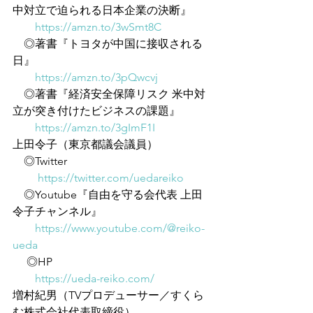
中対立で迫られる日本企業の決断』
https://amzn.to/3wSmt8C
　◎著書『トヨタが中国に接収される
日』
https://amzn.to/3pQwcvj
　◎著書『経済安全保障リスク 米中対
立が突き付けたビジネスの課題』
https://amzn.to/3gImF1I
上田令子（東京都議会議員）
　◎Twitter
https://twitter.com/uedareiko
　◎Youtube『自由を守る会代表 上田
令子チャンネル』
https://www.youtube.com/@reiko-
ueda
 　◎HP
https://ueda-reiko.com/
増村紀男（TVプロデューサー／すくら
む株式会社代表取締役）