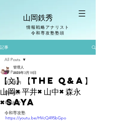
山岡鉄秀
情報戦略アナリスト
​令和専攻塾塾頭
記事
All Posts
管理人
All Posts
2023年3月18日
【文】【The Q&A】
新刊案内
山岡×平井×山中×森永
動画紹介
×saya
寄稿紹介
令和専攻塾
https://youtu.be/HVcQ495bGpo