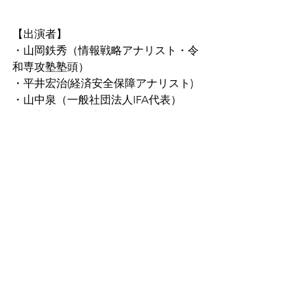
【出演者】
・山岡鉄秀（情報戦略アナリスト・令
和専攻塾塾頭）
・平井宏治(経済安全保障アナリスト)
・山中泉（一般社団法人IFA代表）
・森永康平（経済アナリスト）
・saya（シンガーソングキャスター）
すべて表示
最新記事