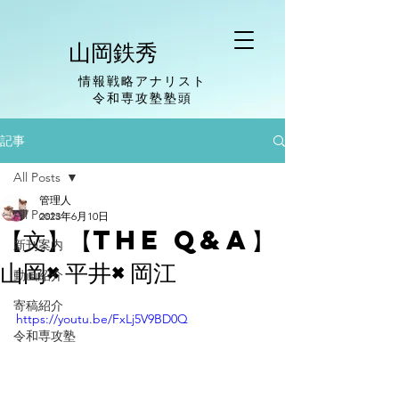
山岡鉄秀
情報戦略アナリスト
​令和専攻塾塾頭
記事
All Posts
管理人
All Posts
2023年6月10日
【文】【The Q&A】
新刊案内
山岡×平井×岡江
動画紹介
寄稿紹介
https://youtu.be/FxLj5V9BD0Q
令和専攻塾