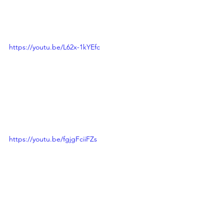
https://youtu.be/L62x-1kYEfc
https://youtu.be/fgjgFciiFZs