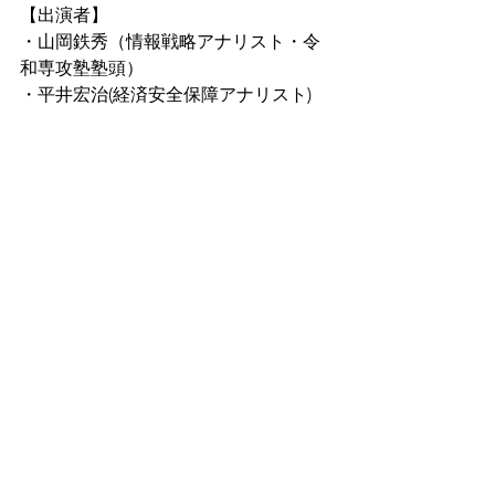
【出演者】
・山岡鉄秀（情報戦略アナリスト・令
和専攻塾塾頭）
・平井宏治(経済安全保障アナリスト)
・saya（シンガーソングキャスター）
すべて表示
最新記事