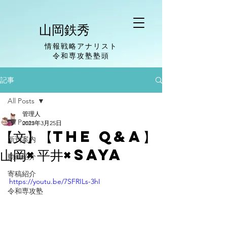
山岡鉄秀
情報戦略アナリスト
​令和専攻塾塾頭
記事
All Posts
管理人
All Posts
2023年3月25日
【文】【The Q&A】
新刊案内
山岡×平井×saya
動画紹介
寄稿紹介
https://youtu.be/7SFRILs-3hI
令和専攻塾