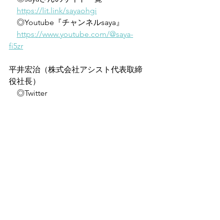
https://lit.link/sayaohgi
　◎Youtube『チャンネルsaya』
https://www.youtube.com/@saya-
fi5zr
平井宏治（株式会社アシスト代表取締
役社長）
　◎Twitter
https://twitter.com/KojiHirai6
　◎著書『経済安全保障のジレンマ　
米中対立で迫られる日本企業の決断』
https://amzn.asia/d/4tJu7EJ
　◎著書『トヨタが中国に接収される
日』
https://amzn.asia/d/bSRZhpz
　◎著書『経済安全保障リスク 米中対
立が突き付けたビジネスの課題』
https://amzn.asia/d/24J2FSE