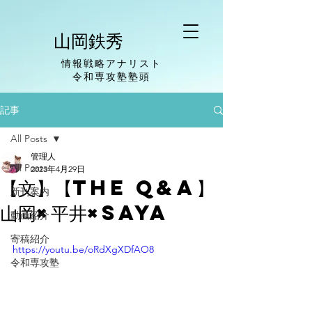
山岡鉄秀
情報戦略アナリスト
​令和専攻塾塾頭
記事
All Posts
管理人
All Posts
2023年4月29日
【文】【The Q&A】
新刊案内
山岡×平井×saya
動画紹介
寄稿紹介
https://youtu.be/oRdXgXDfAO8
令和専攻塾