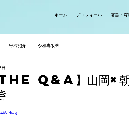
ホーム
プロフィール
著書・寄
寄稿紹介
令和専攻塾
23日
The Q&A】山岡×
き
HZ80NiJg