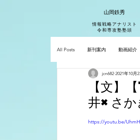
山岡鉄秀
情報戦略アナリスト
​令和専攻塾塾頭
All Posts
新刊案内
動画紹介
jcn682
2021年10月
【文】【
井×さか
https://youtu.be/Uhm