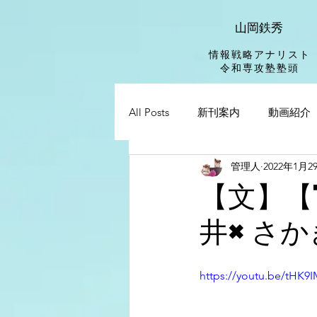
山岡鉄秀
情報戦略アナリスト
​令和専攻塾塾頭
All Posts
新刊案内
動画紹介
管理人
2022年1月2
【文】【
井×さか
https://youtu.be/tHK