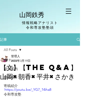
山岡鉄秀
情報戦略アナリスト
​令和専攻塾塾頭
記事
All Posts
管理人
All Posts
2022年3月19日
【文】【The Q&A】
新刊案内
山岡×朝香×平井×さかき
動画紹介
寄稿紹介
https://youtu.be/_YG7_14iha8
令和専攻塾