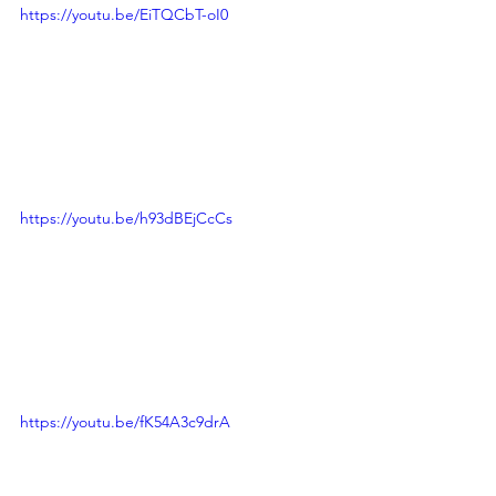
https://youtu.be/EiTQCbT-oI0
https://youtu.be/h93dBEjCcCs
https://youtu.be/fK54A3c9drA