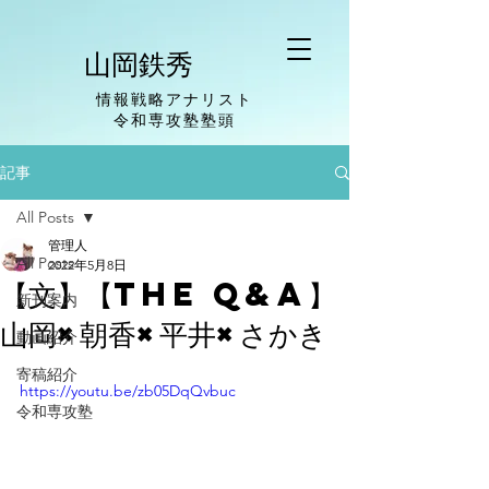
山岡鉄秀
情報戦略アナリスト
​令和専攻塾塾頭
記事
All Posts
管理人
All Posts
2022年5月8日
【文】【The Q&A】
新刊案内
山岡×朝香×平井×さかき
動画紹介
寄稿紹介
https://youtu.be/zb05DqQvbuc
令和専攻塾