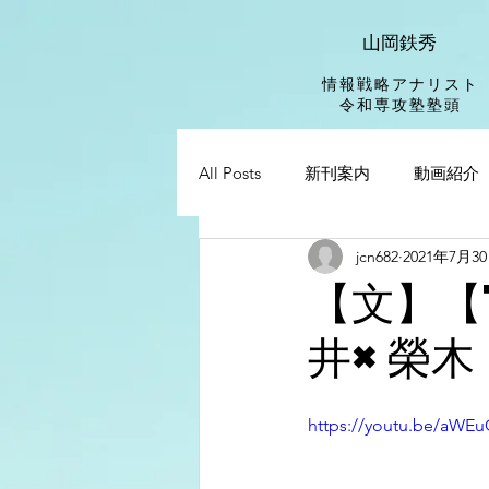
山岡鉄秀
情報戦略アナリスト
​令和専攻塾塾頭
All Posts
新刊案内
動画紹介
jcn682
2021年7月3
【文】【
井×榮木
https://youtu.be/aWE