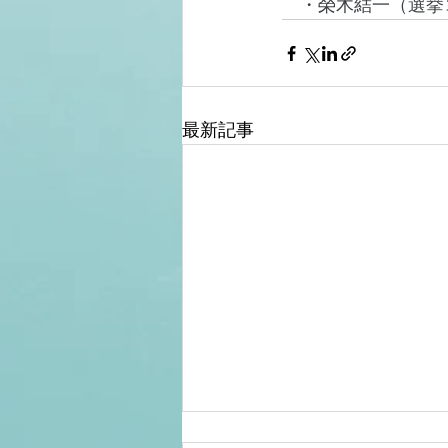
　・榮木結一（選挙
最新記事