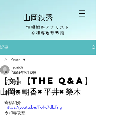
山岡鉄秀
情報戦略アナリスト
​令和専攻塾塾頭
記事
All Posts
jcn682
All Posts
2021年9月12日
【文】【The Q&A】
新刊案内
山岡×朝香×平井×榮木
動画紹介
寄稿紹介
https://youtu.be/Fc4w7dlzFng
令和専攻塾