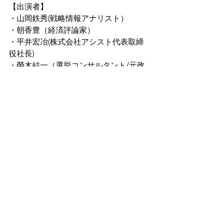
【出演者】
・山岡鉄秀(戦略情報アナリスト）
・朝香豊（経済評論家）
・平井宏冶(株式会社アシスト代表取締
役社長)
・榮木結一（選挙コンサルタント/元政
令市市会議員）
すべて表示
最新記事