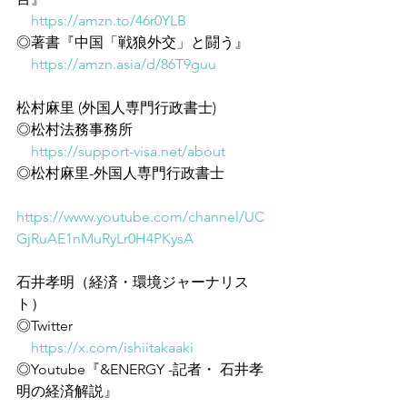
https://amzn.to/46r0YLB
◎著書『中国「戦狼外交」と闘う』
https://amzn.asia/d/86T9guu
松村麻里 (外国人専門行政書士)
◎松村法務事務所
https://support-visa.net/about
◎松村麻里-外国人専門行政書士
https://www.youtube.com/channel/UC
GjRuAE1nMuRyLr0H4PKysA
石井孝明（経済・環境ジャーナリス
ト）
◎Twitter
https://x.com/ishiitakaaki
◎Youtube『&ENERGY -記者・ 石井孝
明の経済解説』