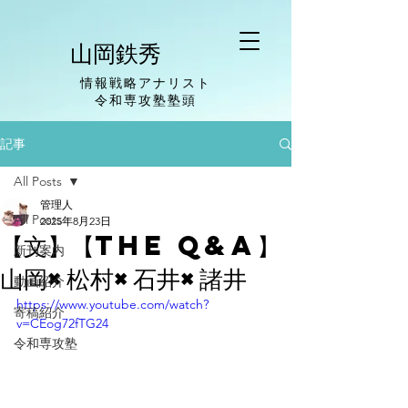
山岡鉄秀
情報戦略アナリスト
​令和専攻塾塾頭
記事
All Posts
管理人
All Posts
2025年8月23日
【文】【The Q&A】
新刊案内
山岡×松村×石井×諸井
動画紹介
https://www.youtube.com/watch?
寄稿紹介
v=CEog72fTG24
令和専攻塾