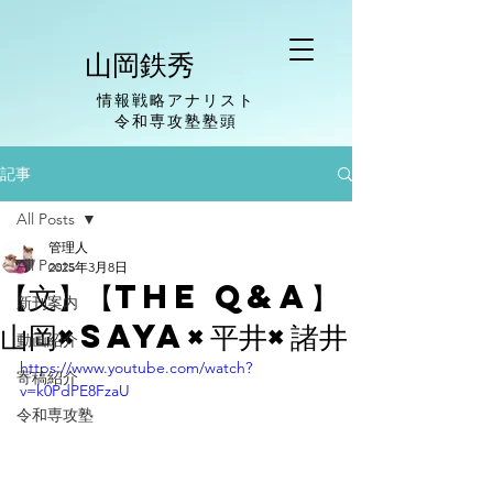
山岡鉄秀
情報戦略アナリスト
​令和専攻塾塾頭
記事
All Posts
管理人
All Posts
2025年3月8日
【文】【The Q&A】
新刊案内
山岡×saya×平井×諸井
動画紹介
https://www.youtube.com/watch?
寄稿紹介
v=k0PdPE8FzaU
令和専攻塾