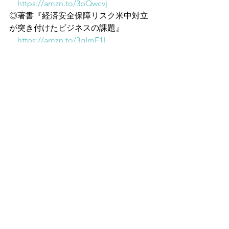
https://amzn.to/3pQwcvj
◎著書『経済安全保障リスク米中対立
が突き付けたビジネスの課題』
https://amzn.to/3gImF1I
諸井真英（埼玉県議会議員）
◎諸井真英公式サイト
http://www.moroi.jp
◎Facebook
https://www.facebook.com/moroimasa
hid
すべて表示
最新記事