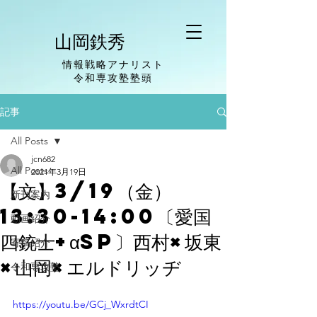
山岡鉄秀
情報戦略アナリスト
​令和専攻塾塾頭
記事
All Posts
jcn682
All Posts
2021年3月19日
【文】3/19（金）
新刊案内
13:30-14:00〔愛国
動画紹介
四銃士+αSP〕西村×坂東
寄稿紹介
×山岡×エルドリッヂ
令和専攻塾
https://youtu.be/GCj_WxrdtCI