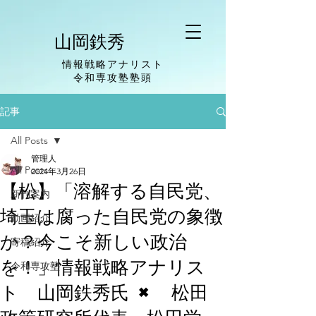
山岡鉄秀
情報戦略アナリスト
​令和専攻塾塾頭
記事
All Posts
管理人
All Posts
2024年3月26日
【松】「溶解する自民党、
新刊案内
埼玉は腐った自民党の象徴
動画紹介
か？今こそ新しい政治
寄稿紹介
を！」情報戦略アナリス
令和専攻塾
ト 山岡鉄秀氏 × 松田