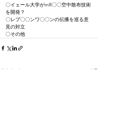
〇イェール大学がmR〇〇空中散布技術
を開発？
〇レプ〇〇ンワ〇〇ンの伝播を巡る意
見の対立
〇その他
すべて表示
最新記事