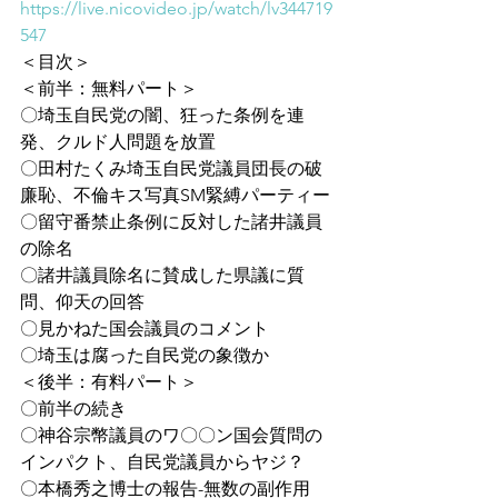
https://live.nicovideo.jp/watch/lv344719
547
＜目次＞
＜前半：無料パート＞
〇埼玉自民党の闇、狂った条例を連
発、クルド人問題を放置
〇田村たくみ埼玉自民党議員団長の破
廉恥、不倫キス写真SM緊縛パーティー
〇留守番禁止条例に反対した諸井議員
の除名
〇諸井議員除名に賛成した県議に質
問、仰天の回答
〇見かねた国会議員のコメント
〇埼玉は腐った自民党の象徴か
＜後半：有料パート＞
〇前半の続き
〇神谷宗幣議員のワ〇〇ン国会質問の
インパクト、自民党議員からヤジ？
〇本橋秀之博士の報告-無数の副作用