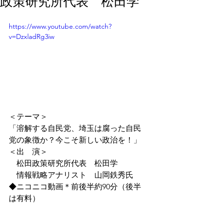
政策研究所代表 松田学
https://www.youtube.com/watch?
v=DzxladRg3iw
＜テーマ＞
「溶解する自民党、埼玉は腐った自民
党の象徴か？今こそ新しい政治を！」
＜出　演＞
　松田政策研究所代表　松田学
　情報戦略アナリスト　山岡鉄秀氏
◆ニコニコ動画＊前後半約90分（後半
は有料）