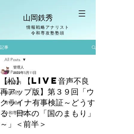
山岡鉄秀
情報戦略アナリスト
​令和専攻塾塾頭
記事
All Posts
管理人
All Posts
2022年5月11日
【松】【LIVE音声不良
新刊案内
再アップ版】第３９回「ウ
動画紹介
クライナ有事検証～どうす
寄稿紹介
る、日本の「国のまもり」
令和専攻塾
～」＜前半＞