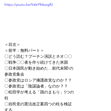
https://youtu.be/VdeY9dswgfU
＜目次＞
＜前半：無料パート＞
〇どう読む？プーチン演説とネオ〇〇
〇戦争〇〇者を作り続けてきた米国
〇日本国民が動き始めた…前代未聞!の
参政党集会
〇参政党はロシア擁護政党なのか？？
〇参政党は「陰謀論者」なのか？？
〇松田学が考える「国のまもり」5つの
柱
〇自民党の憲法改正案四つの柱を検証
する。