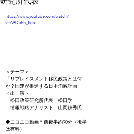
研究所代表
https://www.youtube.com/watch?
v=A9OeRb_8rjo
＜テーマ＞
「リプレイスメント移民政策とは何
か？国連が推進する日本消滅計画」
＜出　演＞
　松田政策研究所代表　松田学
　情報戦略アナリスト　山岡鉄秀氏
◆ニコニコ動画＊前後半約90分（後半
は有料）