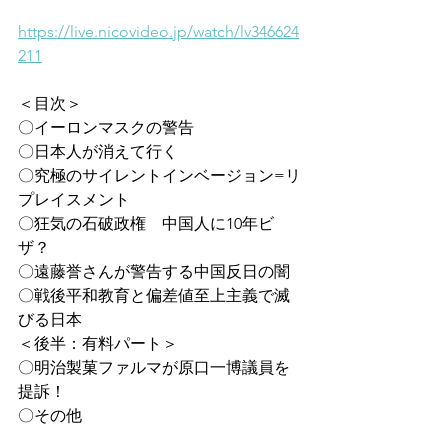
https://live.nicovideo.jp/watch/lv346624
211
＜目次＞
〇イーロンマスクの警告
〇日本人が消えて行く
〇究極のサイレントインベージョン=リ
プレイスメント
〇狂気の石破政権　中国人に10年ビ
ザ？
〇遠藤誉さんが警告する中国反日の闇
〇戦後平和教育と偏差値至上主義で滅
びる日本
＜後半：有料パート＞
〇明治製菓ファルマが原口一博議員を
提訴！
〇その他