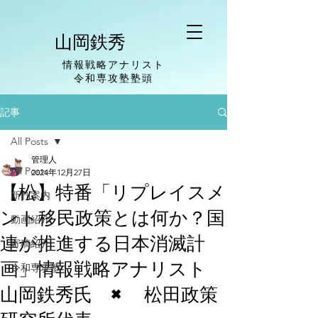
山岡鉄秀
情報戦略アナリスト
​令和専攻塾塾頭
記事
All Posts
管理人
All Posts
2024年12月27日
【松】特番「リプレイスメ
新刊案内
ント移民政策とは何か？国
動画紹介
連が推進する日本消滅計
寄稿紹介
画」情報戦略アナリスト
令和専攻塾
山岡鉄秀氏 × 松田政策