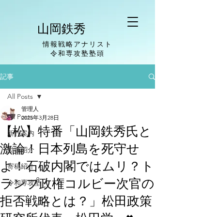
山岡鉄秀
情報戦略アナリスト
​令和専攻塾塾頭
記事
All Posts
管理人
All Posts
2025年3月28日
【松】特番「山岡鉄秀氏と
新刊案内
激論！日本列島を死守せ
動画紹介
よ！石破内閣ではムリ？ト
寄稿紹介
ランプ政権コルビー次官の
令和専攻塾
拒否戦略とは？」松田政策