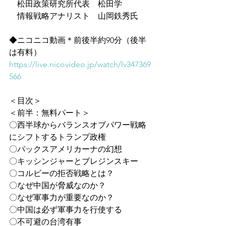
　松田政策研究所代表　松田学
　情報戦略アナリスト　山岡鉄秀氏
◆ニコニコ動画＊前後半約90分（後半
は有料）
https://live.nicovideo.jp/watch/lv347369
566
＜目次＞
＜前半：無料パート＞
〇西半球からバランスオブパワー戦略
にシフトするトランプ政権
〇パックスアメリカーナの幻想
〇キッシンジャーとブレジンスキー
〇コルビーの拒否戦略とは？
〇なぜ中国が脅威なのか？
〇なぜ軍事力が重要なのか？
〇中国は必ず軍事力を行使する
〇不可避の台湾有事