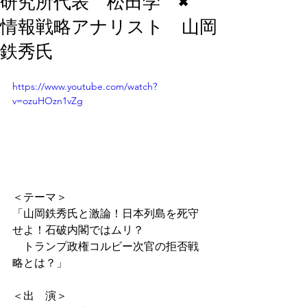
研究所代表 松田学 ×
情報戦略アナリスト 山岡
鉄秀氏
https://www.youtube.com/watch?
v=ozuHOzn1vZg
＜テーマ＞
「山岡鉄秀氏と激論！日本列島を死守
せよ！石破内閣ではムリ？
　トランプ政権コルビー次官の拒否戦
略とは？」
＜出　演＞