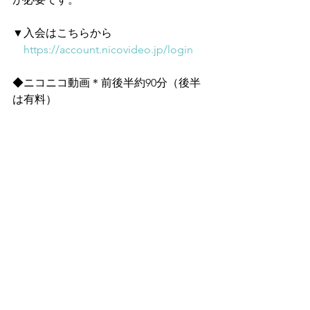
▼入会はこちらから
https://account.nicovideo.jp/login
◆ニコニコ動画＊前後半約90分（後半
は有料）
https://live.nicovideo.jp/watch/lv347369
566
すべて表示
最新記事