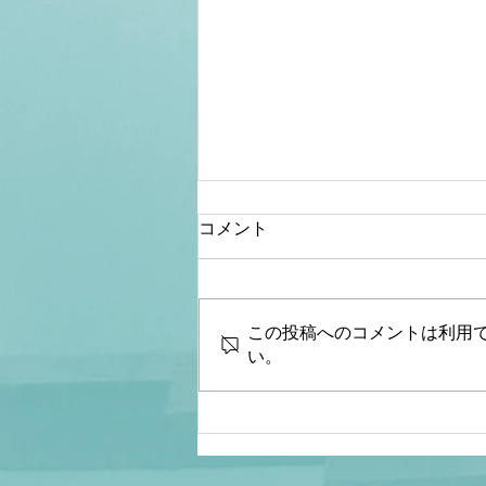
コメント
この投稿へのコメントは利用
い。
【桜内文城】財政金融研究
所 生放送LIVE『骨太シ
ョック&減税ショックとは何
なのか？本当なのか？減税と