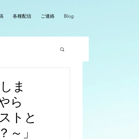
稿
各種配信
ご連絡
Blog
括しま
やら
ストと
？～」