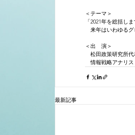
＜テーマ＞
「2021年を総括
　来年はいわゆるグ
＜出　演＞
　松田政策研究所代
　情報戦略アナリス
最新記事