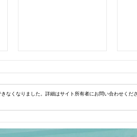
できなくなりました。詳細はサイト所有者にお問い合わせくだ
【文】【一般ライブ】【辺野
【山
古事故】武石知華さん遺族が
ない
事故当時の動画を公開【玄ち
した
ゃんひるおび＆Q＆A】柳ヶ
山岡