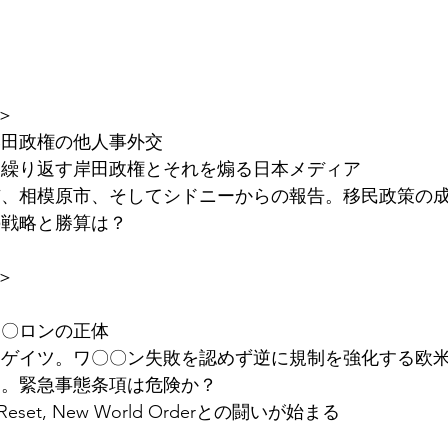
＞
岸田政権の他人事外交
を繰り返す岸田政権とそれを煽る日本メディア
市、相模原市、そしてシドニーからの報告。移民政策の
の戦略と勝算は？
＞
ミ〇ロンの正体
・ゲイツ。ワ〇〇ン失敗を認めず逆に規制を強化する欧
出。緊急事態条項は危険か？
eset, New World Orderとの闘いが始まる