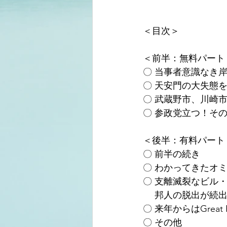
＜目次＞
＜前半：無料パート
〇 当事者意識なき
〇 天安門の大失態
〇 武蔵野市、川崎
〇 参政党立つ！そ
＜後半：有料パート
〇 前半の続き
〇 わかってきたオ
〇 支離滅裂なビル
　 邦人の脱出が続
〇 来年からはGreat R
〇 その他