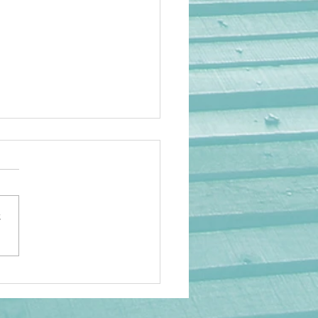
さ
岡】アニメ人気でも救え
…海外の日本研究が衰退
理由 ケビン・ドーク氏×
鉄秀〜後編〜