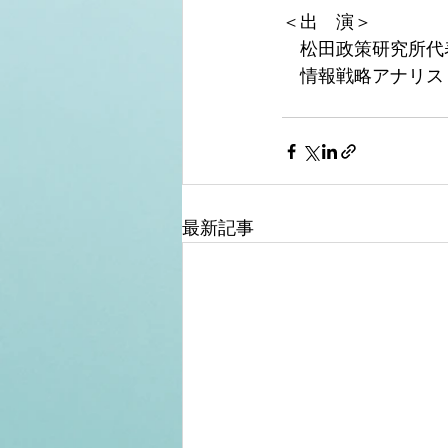
＜出　演＞
　松田政策研究所代
　情報戦略アナリス
最新記事