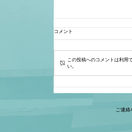
コメント
この投稿へのコメントは利用
い。
【松】第４５回生放送「台湾
有事は秒読みか？防衛費増額
を骨抜きにする政治を許す
な！」松田政策研究所代表
松田学×情報戦略アナリスト
ご連絡