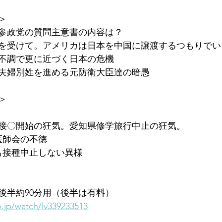
＞
参政党の質問主意書の内容は？
を受けて。アメリカは日本を中国に譲渡するつもりでい
不調で更に近づく日本の危機
夫婦別姓を進める元防衛大臣達の暗愚
＞
接〇開始の狂気。愛知県修学旅行中止の狂気。
医師会の不徳
も接種中止しない異様
後半約90分用（後半は有料）
eo.jp/watch/lv339233513