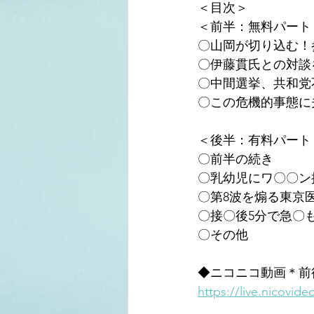
＜目次＞
＜前半：無料パート
〇山岡が切り込む！
〇伊藤貫氏との対談
〇中間選挙、共和党
〇この危機的事態に
＜後半：有料パート
〇前半の続き
〇乳幼児にワ〇〇ン
〇第8波を煽る東京
〇接〇後5分で急〇
〇その他
◆ニコニコ動画＊前
https://live.nicovid