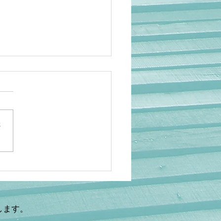
さ
岡】アニメ人気でも救え
…海外の日本研究が衰退
理由 ケビン・ドーク氏×
鉄秀〜後編〜
します。