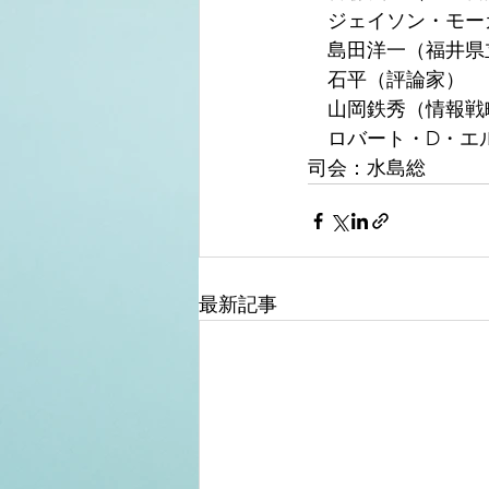
　ジェイソン・モー
　島田洋一（福井県
　石平（評論家）
　山岡鉄秀（情報戦
　ロバート・D・エ
司会：水島総
最新記事