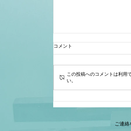
コメント
この投稿へのコメントは利用
い。
【桜内文城】財政金融研究
所 生放送LIVE『骨太シ
ョック&減税ショックとは何
なのか？本当なのか？減税と
給付金の違いは？』ゲスト：
ご連絡
情報戦略アナリスト 山岡鉄