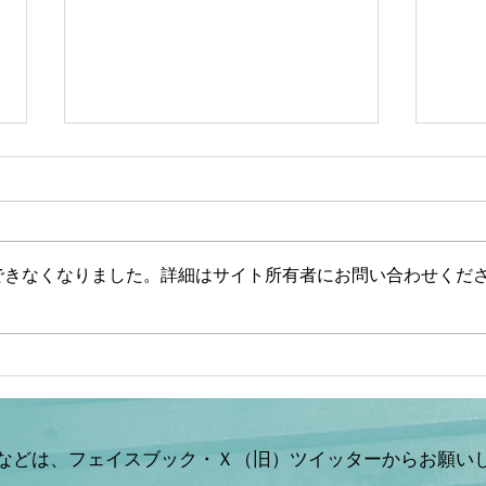
できなくなりました。詳細はサイト所有者にお問い合わせくだ
【文】【一般ライブ】【辺野
【山
古事故】武石知華さん遺族が
ない
事故当時の動画を公開【玄ち
した
ゃんひるおび＆Q＆A】柳ヶ
山岡
瀬×佐波/室伏×松村×平井
などは、フェイスブック・Ｘ（旧）ツイッターからお願い
×山岡 7/31 (金)