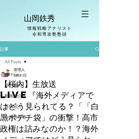
山岡鉄秀
情報戦略アナリスト
​令和専攻塾塾頭
記事
All Posts
管理人
All Posts
5月31日
【桜内】生放送
新刊案内
LIVE『海外メディアで
動画紹介
はどう見られてる？「「白
寄稿紹介
黒ポテチ袋」の衝撃！高市
令和専攻塾
政権は詰みなのか！？海外