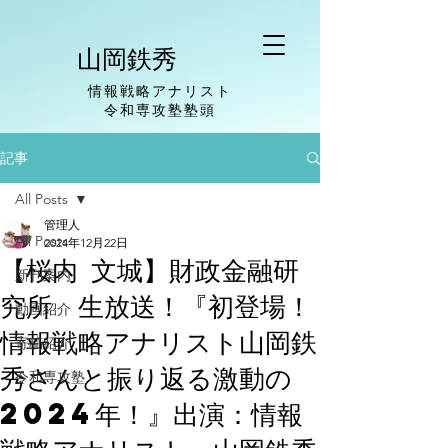
山岡鉄秀
情報戦略アナリスト
​令和専攻塾塾頭
記事
All Posts
管理人
All Posts
2024年12月22日
【桜内 文城】財政金融研
新刊案内
究所 生放送！『初登場！
動画紹介
情報戦略アナリスト山岡鉄
寄稿紹介
秀さんと振り返る激動の
令和専攻塾
2024年！』出演：情報