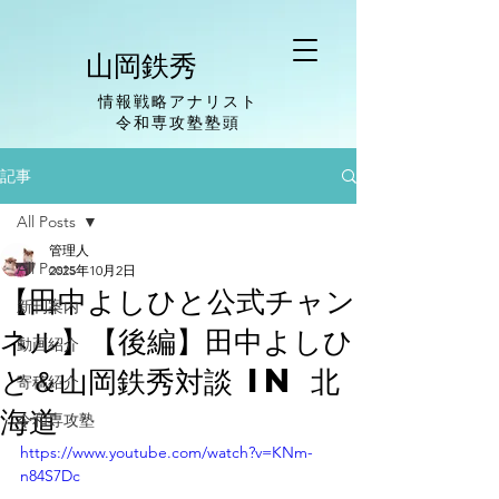
山岡鉄秀
情報戦略アナリスト
​令和専攻塾塾頭
記事
All Posts
管理人
All Posts
2025年10月2日
【田中よしひと公式チャン
新刊案内
ネル】【後編】田中よしひ
動画紹介
と＆山岡鉄秀対談 in 北
寄稿紹介
海道
令和専攻塾
https://www.youtube.com/watch?v=KNm-
n84S7Dc