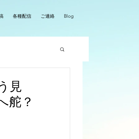
稿
各種配信
ご連絡
Blog
う見
へ舵？