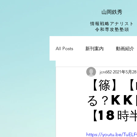
山岡鉄秀
情報戦略アナリスト
​令和専攻塾塾頭
All Posts
新刊案内
動画紹介
jcn682
2021年5月2
【篠】【
る？KK
【18時
https://youtu.be/TuE