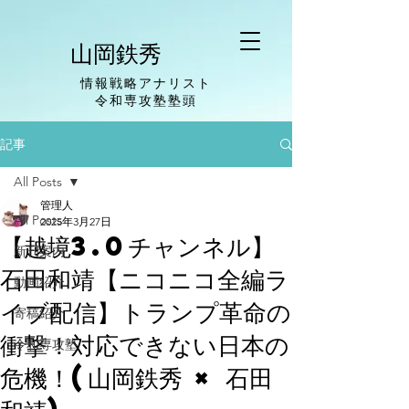
山岡鉄秀
情報戦略アナリスト
​令和専攻塾塾頭
記事
All Posts
管理人
All Posts
2025年3月27日
【越境3.0チャンネル】
新刊案内
石田和靖【ニコニコ全編ラ
動画紹介
イブ配信】トランプ革命の
寄稿紹介
衝撃！対応できない日本の
令和専攻塾
危機！(山岡鉄秀 × 石田