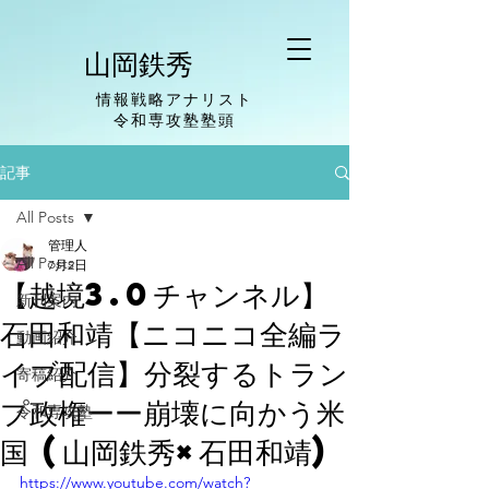
山岡鉄秀
情報戦略アナリスト
​令和専攻塾塾頭
記事
All Posts
管理人
All Posts
7月2日
【越境3.0チャンネル】
新刊案内
石田和靖【ニコニコ全編ラ
動画紹介
イブ配信】分裂するトラン
寄稿紹介
プ政権ーー崩壊に向かう米
令和専攻塾
国 (山岡鉄秀×石田和靖)
https://www.youtube.com/watch?