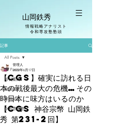
山岡鉄秀
情報戦略アナリスト
​令和専攻塾塾頭
記事
All Posts
管理人
All Posts
2022年6月17日
【CGS】確実に訪れる日
新刊案内
本の戦後最大の危機…その
動画紹介
時日本に味方はいるのか
寄稿紹介
【CGS 神谷宗幣 山岡鉄
令和専攻塾
秀 第231-2回】