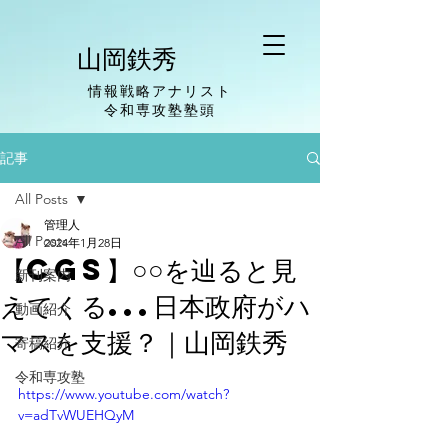
山岡鉄秀
情報戦略アナリスト
​令和専攻塾塾頭
記事
All Posts
管理人
All Posts
2024年1月28日
【CGS】○○を辿ると見
新刊案内
えてくる...日本政府がハ
動画紹介
マスを支援？｜山岡鉄秀
寄稿紹介
令和専攻塾
https://www.youtube.com/watch?
v=adTvWUEHQyM