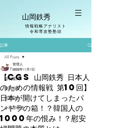
山岡鉄秀
情報戦略アナリスト
​令和専攻塾塾頭
記事
All Posts
管理人
All Posts
2022年11月7日
【CGS 山岡鉄秀 日本人
新刊案内
のための情報戦 第10回】
動画紹介
日本が開けてしまったパ
寄稿紹介
ンドラの箱！？韓国人の
令和専攻塾
1000年の恨み！？慰安