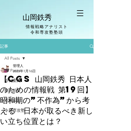
山岡鉄秀
情報戦略アナリスト
​令和専攻塾塾頭
記事
All Posts
管理人
All Posts
2023年1月16日
【CGS 山岡鉄秀 日本人
新刊案内
のための情報戦 第19回】
動画紹介
昭和期の”不作為”から考
寄稿紹介
える 日本が取るべき新し
令和専攻塾
い立ち位置とは？