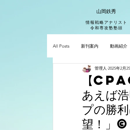
山岡鉄秀
情報戦略アナリスト
​令和専攻塾塾頭
All Posts
新刊案内
動画紹介
管理人
2025年2月2
【CPA
あえば浩
プの勝利
望！」©