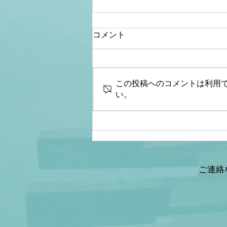
コメント
この投稿へのコメントは利用
い。
【JCUインサイト】
CPAC 2025 ワシント
ンD.C. 現地ルポ②
ご連絡