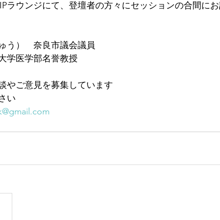
025のVIPラウンジにて、登壇者の方々にセッションの合間
ゅう）　奈良市議会議員
大学医学部名誉教授
談やご意見を募集しています
さい
k@gmail.com