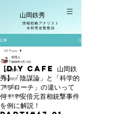
山岡鉄秀
情報戦略アナリスト
​令和専攻塾塾頭
記事
All Posts
管理人
All Posts
2022年9月14日
【DIY cafe 山岡鉄
新刊案内
秀】「陰謀論」と「科学的
動画紹介
アプローチ」の違いって
寄稿紹介
何！？安倍元首相銃撃事件
令和専攻塾
を例に解説！