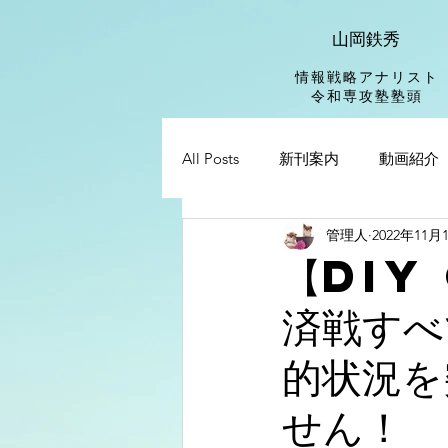
山岡鉄秀
情報戦略アナリスト
​令和専攻塾塾頭
All Posts
新刊案内
動画紹介
管理人
2022年11月
【DIY
済戦すべ
的状況を
せん！