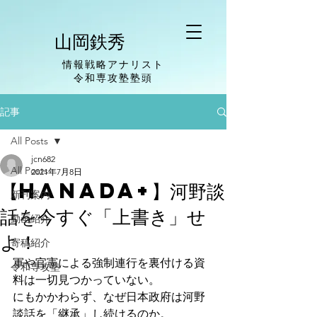
山岡鉄秀
情報戦略アナリスト
​令和専攻塾塾頭
記事
All Posts
jcn682
All Posts
2021年7月8日
【hanada+】河野談
新刊案内
話を今すぐ「上書き」せ
動画紹介
よ！
寄稿紹介
軍や官憲による強制連行を裏付ける資
令和専攻塾
料は一切見つかっていない。
にもかかわらず、なぜ日本政府は河野
談話を「継承」し続けるのか。