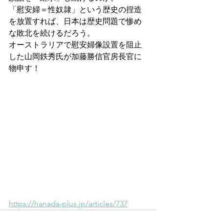
「慰安婦＝性奴隷」という歴史の捏造
を放置すれば、日本は歴史問題で惨め
な敗北を続けるだろう。
オーストラリアで慰安婦像設置を阻止
した山岡鉄秀氏が加藤勝信官房長官に
物申す！
https://hanada-plus.jp/articles/737