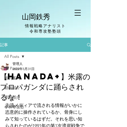
山岡鉄秀
情報戦略アナリスト
​令和専攻塾塾頭
記事
All Posts
管理人
All Posts
2022年5月31日
【hanada+】米露の
新刊案内
プロパガンダに踊らされ
動画紹介
るな！
寄稿紹介
主流メディアで流される情報がいかに
令和専攻塾
恣意的に操作されているか、骨身にし
みて知っているはずだ。それを思い知
らされたのが1991年の第1次湾岸戦争で