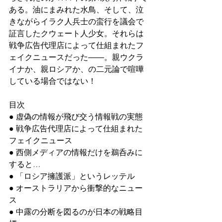
ある。油にまみれた水鳥、そして、泣
きながらイラク人兵士の蛮行を議会で
証言したクウェート人少女。それらは
戦争広告代理店によって仕組まれたフ
ェイクニュースだった――。親ウクラ
イナか、親ロシアか、の二元論で喧嘩
している場合ではない！
目次
● 虚偽の情報が飛び交う情報戦の実態
● 戦争広告代理店によって仕組まれた
フェイクニュース
● 西側メディアの情報だけを鵜呑みに
すると…
● 「ロシア擁護派」というレッテル
● オーストラリアから衝撃的なニュー
ス
● 中露の分断を図るのが日本の戦略目