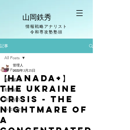
山岡鉄秀
情報戦略アナリスト
​令和専攻塾塾頭
記事
All Posts
管理人
All Posts
2022年3月25日
【Hanada+】
新刊案内
the Ukraine
動画紹介
crisis - the
寄稿紹介
nightmare of
令和専攻塾
a