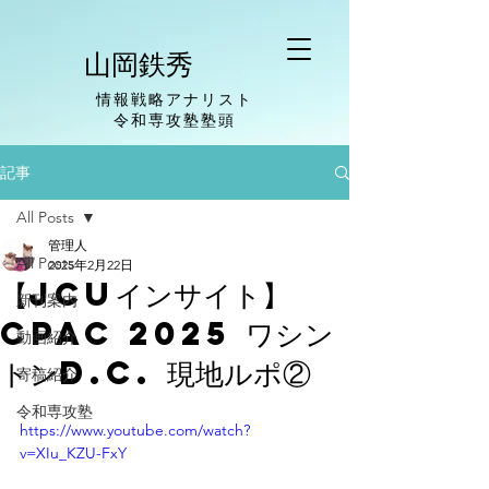
山岡鉄秀
情報戦略アナリスト
​令和専攻塾塾頭
記事
All Posts
管理人
All Posts
2025年2月22日
【JCUインサイト】
新刊案内
CPAC 2025 ワシン
動画紹介
トンD.C. 現地ルポ②
寄稿紹介
令和専攻塾
https://www.youtube.com/watch?
v=XIu_KZU-FxY