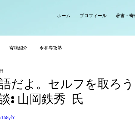
ホーム
プロフィール
著書・寄
寄稿紹介
令和専攻塾
0日
語だよ。セルフを取ろう
談:山岡鉄秀 氏
6168yfY