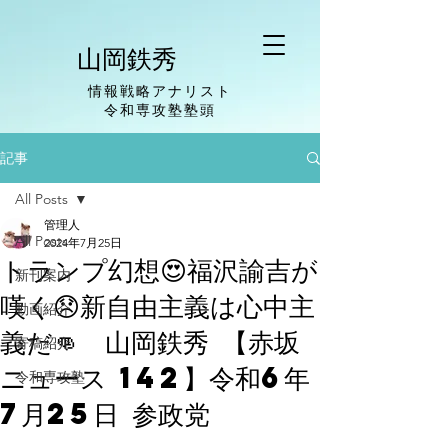
山岡鉄秀
情報戦略アナリスト
​令和専攻塾塾頭
記事
All Posts
管理人
All Posts
2024年7月25日
トランプ幻想😍福沢諭吉が
新刊案内
嘆く😞新自由主義は心中主
動画紹介
義だ👊 山岡鉄秀 【赤坂
寄稿紹介
ニュース 142】令和6年
令和専攻塾
7月25日 参政党