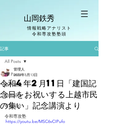
山岡鉄秀
情報戦略アナリスト
​令和専攻塾塾頭
記事
All Posts
管理人
All Posts
2022年5月13日
令和4年2月11日「建国記
新刊案内
念日をお祝いする上越市民
動画紹介
の集い」記念講演より
寄稿紹介
令和専攻塾
https://youtu.be/MSC6vCIPufo