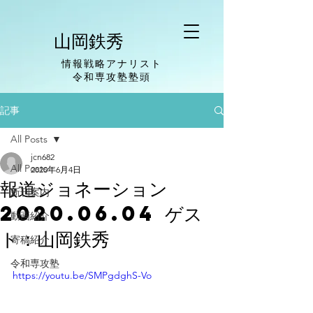
山岡鉄秀
情報戦略アナリスト
​令和専攻塾塾頭
記事
All Posts
jcn682
All Posts
2020年6月4日
報道ジョネーション
新刊案内
2020.06.04 ゲス
動画紹介
ト：山岡鉄秀
寄稿紹介
令和専攻塾
https://youtu.be/SMPgdghS-Vo