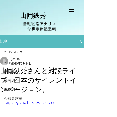
山岡鉄秀
情報戦略アナリスト
​令和専攻塾塾頭
記事
All Posts
jcn682
All Posts
2020年8月24日
山岡鉄秀さんと対談ライ
新刊案内
ブ。日本のサイレントイ
動画紹介
ンベージョン。
寄稿紹介
令和専攻塾
https://youtu.be/icvWlheQkiU